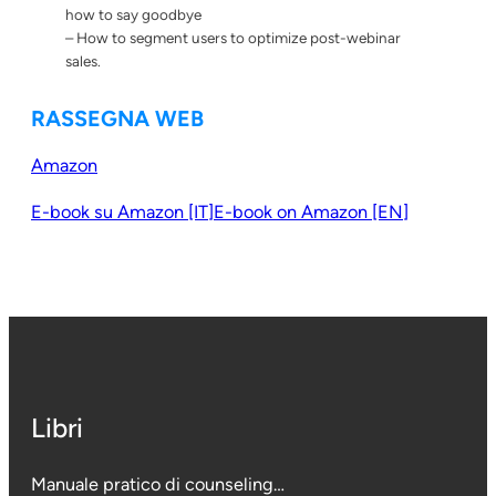
how to say goodbye
– How to segment users to optimize post-webinar
sales.
RASSEGNA WEB
Amazon
E-book su Amazon [IT]
E-book on Amazon [EN]
Libri
Manuale pratico di counseling…