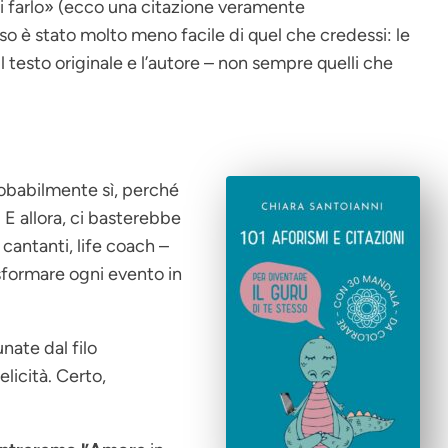
uoi farlo» (ecco una citazione veramente
sso
è stato molto meno facile di quel che credessi: le
il testo originale e l’autore – non sempre quelli che
obabilmente sì, perché
o. E allora, ci basterebbe
 cantanti, life coach –
rasformare ogni evento in
ate dal filo
elicità. Certo,