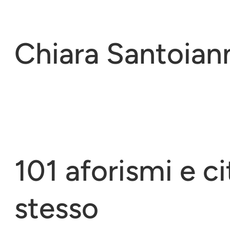
Vai
al
contenuto
Chiara Santoian
101 aforismi e ci
stesso