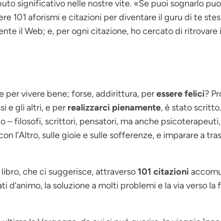
buto significativo nelle nostre vite. «Se puoi sognarlo p
vere
101 aforismi e citazioni per diventare il guru di te ste
mente il Web; e, per ogni citazione, ho cercato di ritrovare 
e per vivere bene; forse, addirittura, per
essere felici
? Pr
e gli altri, e per
realizzarci pienamente
, è stato scritt
o – filosofi, scrittori, pensatori, ma anche psicoterapeuti,
 e con l’Altro, sulle gioie e sulle sofferenze, e imparare a t
 libro, che ci suggerisce, attraverso
101 citazioni
accomun
ti d’animo, la soluzione a molti problemi e la via verso la f