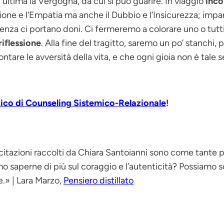
 ultima la Vergogna, da cui si può guarire. In viaggio
inco
one e l’Empatia ma anche il Dubbio e l’Insicurezza; imp
renza ci portano doni. Ci fermeremo a colorare uno o tutti
riflessione
. Alla fine del tragitto, saremo un po’ stanchi
are le avversità della vita, e che ogni gioia non è tale s
ico di Counseling Sistemico-Relazionale
!
citazioni raccolti da Chiara Santoianni sono come tante pie
amo saperne di più sul coraggio e l’autenticità? Possiamo s
e.» | Lara Marzo,
Pensiero distillato