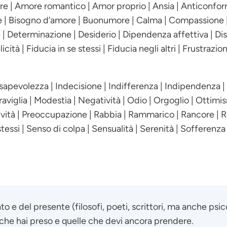
ore | Amore romantico | Amor proprio | Ansia | Anticonf
re | Bisogno d’amore | Buonumore | Calma | Compassione
 Determinazione | Desiderio | Dipendenza affettiva | Disa
cità | Fiducia in se stessi | Fiducia negli altri | Frustrazio
evolezza | Indecisione | Indifferenza | Indipendenza | Inf
eraviglia | Modestia | Negatività | Odio | Orgoglio | Ottimi
ività | Preoccupazione | Rabbia | Rammarico | Rancore | R
stessi | Senso di colpa | Sensualità | Serenità | Sofferenza
to e del presente (filosofi, poeti, scrittori, ma anche psico
e che hai preso e quelle che devi ancora prendere.