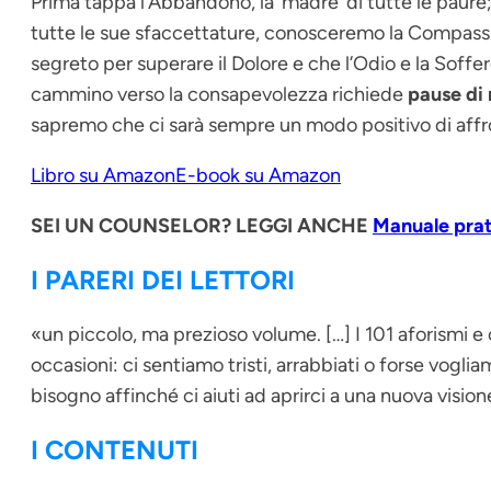
Prima tappa l’Abbandono, la ‘madre’ di tutte le paure;
tutte le sue sfaccettature, conosceremo la Compassi
segreto per superare il Dolore e che l’Odio e la Soffe
cammino verso la consapevolezza richiede
pause di 
sapremo che ci sarà sempre un modo positivo di affront
Libro su Amazon
E-book su Amazon
SEI UN COUNSELOR? LEGGI ANCHE
Manuale prat
I PARERI DEI LETTORI
«un piccolo, ma prezioso volume. […] I 101 aforismi e 
occasioni: ci sentiamo tristi, arrabbiati o forse vogli
bisogno affinché ci aiuti ad aprirci a una nuova vision
I CONTENUTI