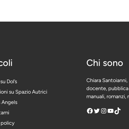
coli
Chi sono
Chiara Santoianni, s
 su Dol’s
docente, pubblica d
oni su Spazio Autrici
manuali, romanzi, 
s Angels
Facebook
Twitter
Instagram
YouTube
TikTok
tami
 policy