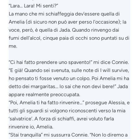
“Lara… Lara! Mi senti?”
La mano che mi schiaffeggia dev’essere quella di
Amelia (di sicuro non può aver perso l’occasione); la
voce, però, è quella di Jada. Quando rinvengo dai
fumi dell’alcol, cinque paia di occhi sono puntati su di
me.
“Ci hai fatto prendere uno spavento!” mi dice Connie.
“E già! Quando sei svenuta, sulle note di
I will survive
,
ho pensato ti fosse venuto un colpo. Poi Amelia mi ha
detto dei margaritas… lo sai che non devi bere!” Jada
appare realmente preoccupata.
“Poi, Amelia ti ha fatto rinvenire…” prosegue Alessia, e
tutti gli sguardi si volgono riconoscenti verso la mia
‘salvatrice’. A forza di schiaffi, avrei voluto farla
rinvenire io, Amelia.
“Stai tranquilla” mi sussurra Connie. “Non lo diremo a